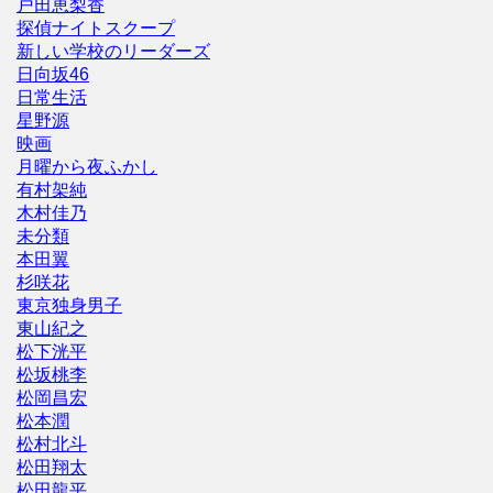
戸田恵梨香
探偵ナイトスクープ
新しい学校のリーダーズ
日向坂46
日常生活
星野源
映画
月曜から夜ふかし
有村架純
木村佳乃
未分類
本田翼
杉咲花
東京独身男子
東山紀之
松下洸平
松坂桃李
松岡昌宏
松本潤
松村北斗
松田翔太
松田龍平