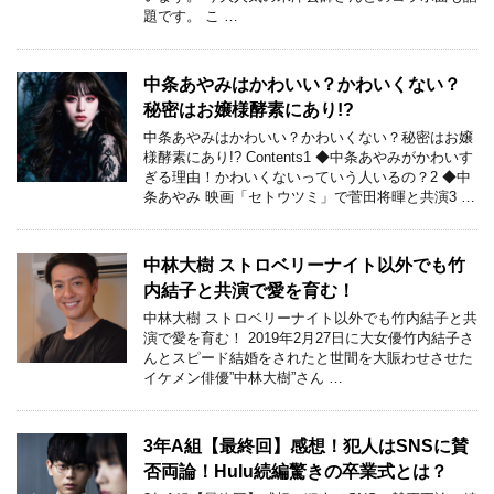
題です。 こ …
中条あやみはかわいい？かわいくない？
秘密はお嬢様酵素にあり!?
中条あやみはかわいい？かわいくない？秘密はお嬢
様酵素にあり!? Contents1 ◆中条あやみがかわいす
ぎる理由！かわいくないっていう人いるの？2 ◆中
条あやみ 映画「セトウツミ」で菅田将暉と共演3 …
中林大樹 ストロベリーナイト以外でも竹
内結子と共演で愛を育む！
中林大樹 ストロベリーナイト以外でも竹内結子と共
演で愛を育む！ 2019年2月27日に大女優竹内結子さ
んとスピード結婚をされたと世間を大賑わせさせた
イケメン俳優”中林大樹”さん …
3年A組【最終回】感想！犯人はSNSに賛
否両論！Hulu続編驚きの卒業式とは？