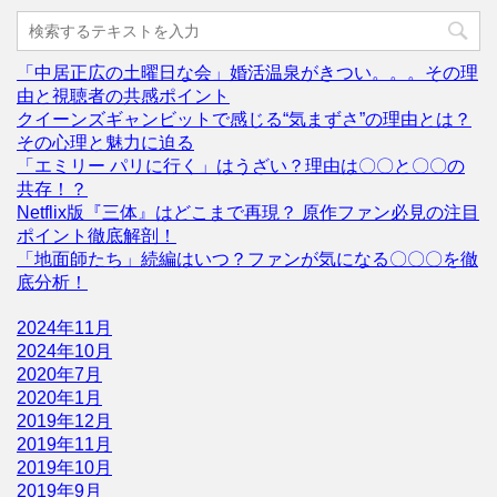
「中居正広の土曜日な会」婚活温泉がきつい。。。その理
由と視聴者の共感ポイント
クイーンズギャンビットで感じる“気まずさ”の理由とは？
その心理と魅力に迫る
「エミリー パリに行く」はうざい？理由は〇〇と〇〇の
共存！？
Netflix版『三体』はどこまで再現？ 原作ファン必見の注目
ポイント徹底解剖！
「地面師たち」続編はいつ？ファンが気になる〇〇〇を徹
底分析！
2024年11月
2024年10月
2020年7月
2020年1月
2019年12月
2019年11月
2019年10月
2019年9月