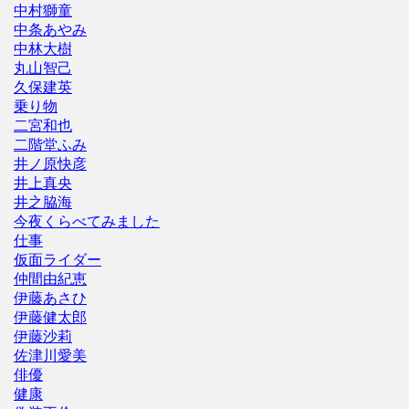
中村獅童
中条あやみ
中林大樹
丸山智己
久保建英
乗り物
二宮和也
二階堂ふみ
井ノ原快彦
井上真央
井之脇海
今夜くらべてみました
仕事
仮面ライダー
仲間由紀恵
伊藤あさひ
伊藤健太郎
伊藤沙莉
佐津川愛美
俳優
健康