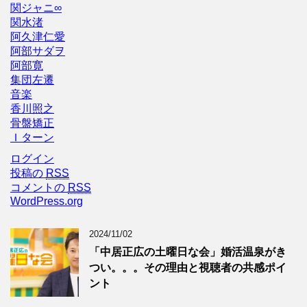
関ジャニ∞
関水渚
阿久津仁愛
阿部サダヲ
阿部寛
集団左遷
音楽
香川照之
骨盤矯正
Ｉターン
ログイン
投稿の
RSS
コメントの
RSS
WordPress.org
2024/11/02
「中居正広の土曜日な会」婚活温泉がき
つい。。。その理由と視聴者の共感ポイ
ント