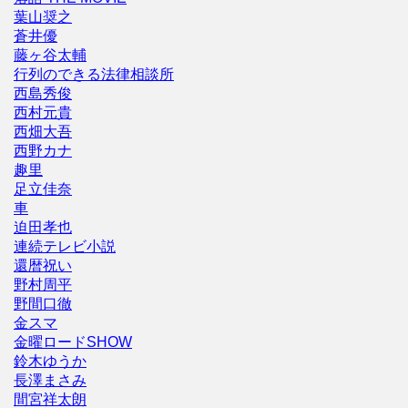
葉山奨之
蒼井優
藤ヶ谷太輔
行列のできる法律相談所
西島秀俊
西村元貴
西畑大吾
西野カナ
趣里
足立佳奈
車
迫田孝也
連続テレビ小説
還暦祝い
野村周平
野間口徹
金スマ
金曜ロードSHOW
鈴木ゆうか
長澤まさみ
間宮祥太朗