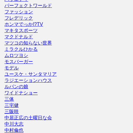
パーフェクトワールド
ファッション
フレデリック
ホンマでっか!?TV
マキタスポーツ
マクドナルド
マツコの知らない世界
ミラクルひかる
ムロツヨシ
モスバーガー
モデル
ユースケ・サンタマリア
ラジエーションハウス
ルパンの娘
ワイドナショー
三体
三宅健
三阪咲
中居正広の土曜日な会
中川大志
中村倫也