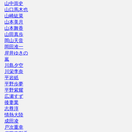
山中崇史
山口馬木也
山崎紘菜
山本美月
山本舞香
山田真歩
岡山天音
岡田准一
岸井ゆきの
嵐
川島夕空
川栄李奈
平岩紙
平野歩夢
平野紫耀
広瀬すず
後妻業
志尊淳
情熱大陸
成田凌
戸次重幸