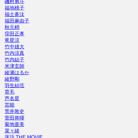
磯村勇斗
福地桃子
福士蒼汰
福田麻由子
秋元梢
窪田正孝
竜星涼
竹中雄大
竹内涼真
竹内結子
米津玄師
綾瀬はるか
綾野剛
羽生結弦
育毛
芦名星
芸能
荒井敦史
菅田将暉
菊地亜美
菜々緒
落語 THE MOVIE