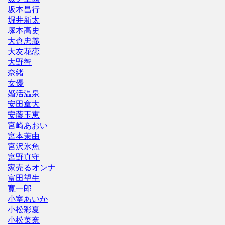
坂本昌行
堀井新太
塚本高史
大倉忠義
大友花恋
大野智
奈緒
女優
婚活温泉
安田章大
安藤玉恵
宮崎あおい
宮本茉由
宮沢氷魚
宮野真守
家売るオンナ
富田望生
寛一郎
小室あいか
小松彩夏
小松菜奈