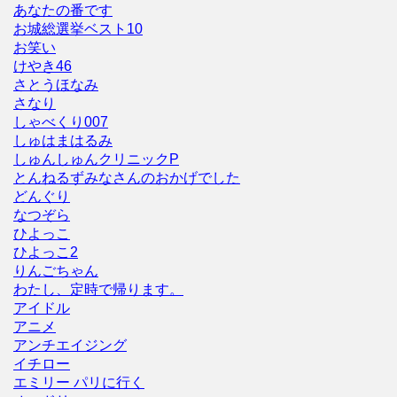
あなたの番です
お城総選挙ベスト10
お笑い
けやき46
さとうほなみ
さなり
しゃべくり007
しゅはまはるみ
しゅんしゅんクリニックP
とんねるずみなさんのおかげでした
どんぐり
なつぞら
ひよっこ
ひよっこ2
りんごちゃん
わたし、定時で帰ります。
アイドル
アニメ
アンチエイジング
イチロー
エミリー パリに行く