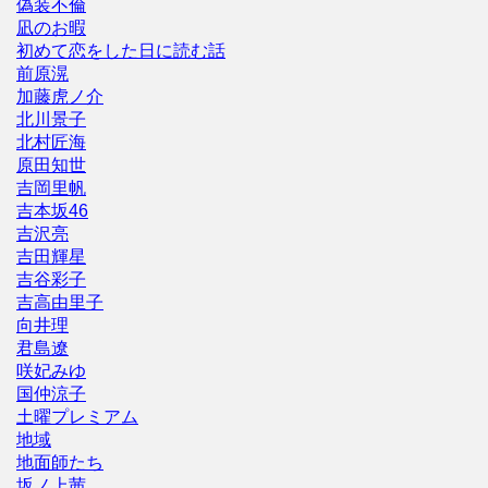
偽装不倫
凪のお暇
初めて恋をした日に読む話
前原滉
加藤虎ノ介
北川景子
北村匠海
原田知世
吉岡里帆
吉本坂46
吉沢亮
吉田輝星
吉谷彩子
吉高由里子
向井理
君島遼
咲妃みゆ
国仲涼子
土曜プレミアム
地域
地面師たち
坂ノ上茜