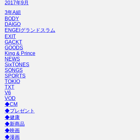
2017年9月
3年A組
BODY
DAIGO
ENGEIグランドスラム
EXIT
GACKT
GOODS
King & Prince
NEWS
SixTONES
SONGS
SPORTS
TOKIO
TXT
V6
VOD
◆CM
◆プレゼント
◆健康
◆新商品
◆映画
◆漫画