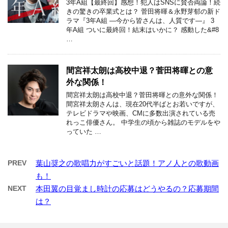
3年A組【最終回】感想！犯人はSNSに賛否両論！続
きの驚きの卒業式とは？ 菅田将暉＆永野芽郁の新ド
ラマ『3年A組 ―今から皆さんは、人質です―』 3
年A組 ついに最終回！結末はいかに？ 感動した&#8
…
間宮祥太朗は高校中退？菅田将暉との意
外な関係！
間宮祥太朗は高校中退？菅田将暉との意外な関係！
間宮祥太朗さんは、現在20代半ばとお若いですが、
テレビドラマや映画、CMに多数出演されている売
れっこ俳優さん。 中学生の頃から雑誌のモデルをや
っていた …
PREV
葉山奨之の歌唱力がすごいと話題！アノ人との歌動画
も！
NEXT
本田翼の目覚まし時計の応募はどうやるの？応募期間
は？