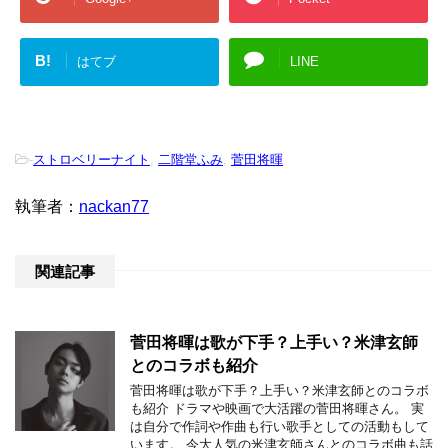
B!
はてブ
LINE
-
ストロベリーナイト
,
二階堂ふみ
,
菅田将暉
執筆者：
nackan77
関連記事
菅田将暉は歌が下手？上手い？米津玄師
とのコラボも紹介
菅田将暉は歌が下手？上手い？米津玄師とのコラボ
も紹介 ドラマや映画で大活躍の菅田将暉さん。 実
は自分で作詞や作曲も行い歌手としての活動もして
います。 今大人気の米津玄師さんとのコラボ曲も話