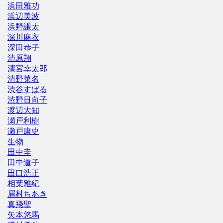
浜田雅功
浜辺美波
浜野謙太
深川麻衣
深田恭子
清原翔
清宮幸太郎
清野菜名
渋谷すばる
渋野日向子
渡辺大知
瀬戸利樹
瀬戸康史
生物
田中圭
田中道子
田口浩正
相葉雅紀
眉村ちあき
真飛聖
矢本悠馬