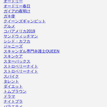
オードリー
オードリー春日
ガイアの夜明け
ガキ使
クイーンズギャンビット
グルメ
コパアメリカ2019
サンドウィッチマン
シシド・カフカ
ジャニーズ
スキャンダル専門弁護士QUEEN
スキンケア
スターバックス
ストロベリーナイト
ストロベリーナイト
スパイク
タレント
ダイエット
トムブラウン
ドラマ
ナイトブラ
バラエティ