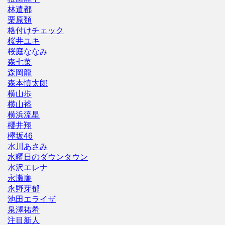
林遣都
栗原類
格付けチェック
桜井ユキ
桜庭ななみ
森七菜
森岡龍
森本慎太郎
横山歩
横山裕
横浜流星
櫻井翔
欅坂46
水川あさみ
水曜日のダウンタウン
水沢エレナ
永瀬廉
永野芽郁
池田エライザ
泉澤祐希
注目新人