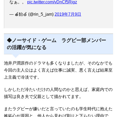
なぁ。。
pic.twitter.com/vDnCf5Rjgz
— 🍎飴🍏 (@rin_5_jam)
2019年7月9日
◆ノーサイド・ゲーム ラグビー部メンバー
の活躍が気になる
池井戸潤原作のドラマも多くなりましたが、そのなかでも
今回の主人公はよく言えば仕事に誠実、悪く言えば結果至
上主義で冷淡です。
しかしただ冷たいだけの人間なのかと思えば、家庭内での
描写は良き夫で父親として描かれてます。
またラグビーが嫌いだと言っていたのも学生時代に抱えた
嫉妬心が原因と、他人から見れば割りと下らない理由で