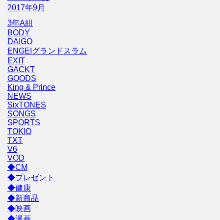
2017年9月
3年A組
BODY
DAIGO
ENGEIグランドスラム
EXIT
GACKT
GOODS
King & Prince
NEWS
SixTONES
SONGS
SPORTS
TOKIO
TXT
V6
VOD
◆CM
◆プレゼント
◆健康
◆新商品
◆映画
◆漫画