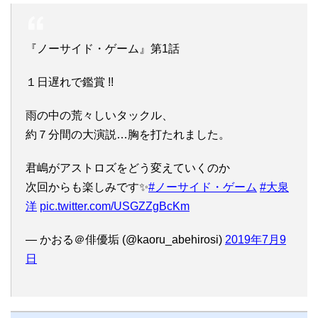
『ノーサイド・ゲーム』第1話
１日遅れで鑑賞 !!
雨の中の荒々しいタックル、
約７分間の大演説…胸を打たれました。
君嶋がアストロズをどう変えていくのか
次回からも楽しみです✨
#ノーサイド・ゲーム
#大泉
洋
pic.twitter.com/USGZZgBcKm
— かおる＠俳優垢 (@kaoru_abehirosi)
2019年7月9
日