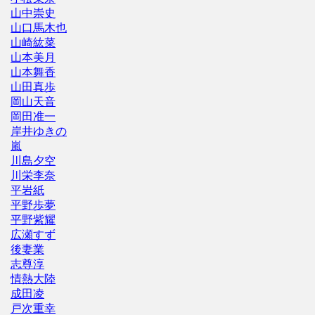
山中崇史
山口馬木也
山崎紘菜
山本美月
山本舞香
山田真歩
岡山天音
岡田准一
岸井ゆきの
嵐
川島夕空
川栄李奈
平岩紙
平野歩夢
平野紫耀
広瀬すず
後妻業
志尊淳
情熱大陸
成田凌
戸次重幸