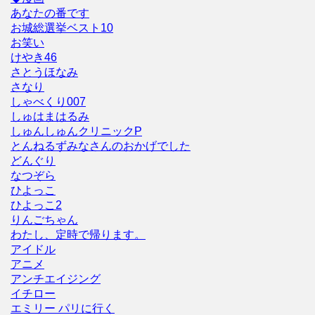
あなたの番です
お城総選挙ベスト10
お笑い
けやき46
さとうほなみ
さなり
しゃべくり007
しゅはまはるみ
しゅんしゅんクリニックP
とんねるずみなさんのおかげでした
どんぐり
なつぞら
ひよっこ
ひよっこ2
りんごちゃん
わたし、定時で帰ります。
アイドル
アニメ
アンチエイジング
イチロー
エミリー パリに行く