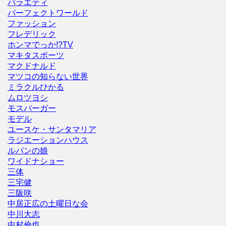
バラエティ
パーフェクトワールド
ファッション
フレデリック
ホンマでっか!?TV
マキタスポーツ
マクドナルド
マツコの知らない世界
ミラクルひかる
ムロツヨシ
モスバーガー
モデル
ユースケ・サンタマリア
ラジエーションハウス
ルパンの娘
ワイドナショー
三体
三宅健
三阪咲
中居正広の土曜日な会
中川大志
中村倫也