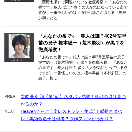
（西野七瀬）で間違いないを徹底考察！ 「あなたの
番です」犯人は誰？ 多くの人が気になっている点で
すが、一番怪しいのは、西野七瀬さん演じる「黒島
沙和」だと …
「あなたの番です」犯人は誰？402号室早
苗の息子 榎本総一（荒木飛羽）が黒？を
徹底考察！
「あなたの番です」犯人は誰？402号室早苗の息子
榎本総一（荒木飛羽）が黒？を徹底考察！ 「あなた
の番です」犯人は誰？ 多くの人が気になっている点
ですが、一番怪しいのは、榎本早苗（木村多江）の
息子、榎 …
PREV
監察医 朝顔【第1話】ネタバレ感想！朝顔の母は見つ
かるのか？
NEXT
Heaven？～ご苦楽レストラン～第1話！感想ネタバ
レ！黒須仮名子は何者？原作ファンがっかり？