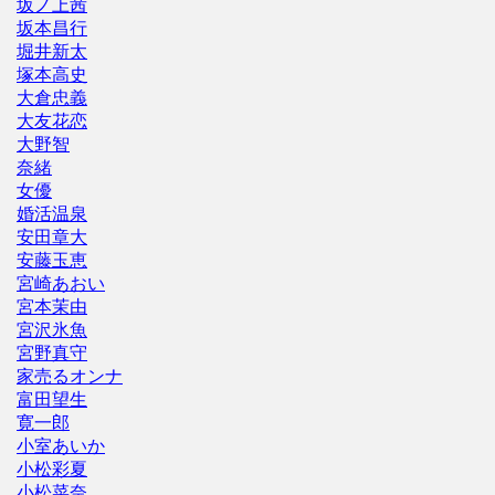
坂ノ上茜
坂本昌行
堀井新太
塚本高史
大倉忠義
大友花恋
大野智
奈緒
女優
婚活温泉
安田章大
安藤玉恵
宮崎あおい
宮本茉由
宮沢氷魚
宮野真守
家売るオンナ
富田望生
寛一郎
小室あいか
小松彩夏
小松菜奈