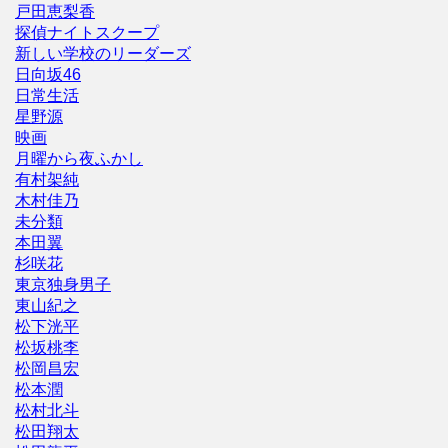
戸田恵梨香
探偵ナイトスクープ
新しい学校のリーダーズ
日向坂46
日常生活
星野源
映画
月曜から夜ふかし
有村架純
木村佳乃
未分類
本田翼
杉咲花
東京独身男子
東山紀之
松下洸平
松坂桃李
松岡昌宏
松本潤
松村北斗
松田翔太