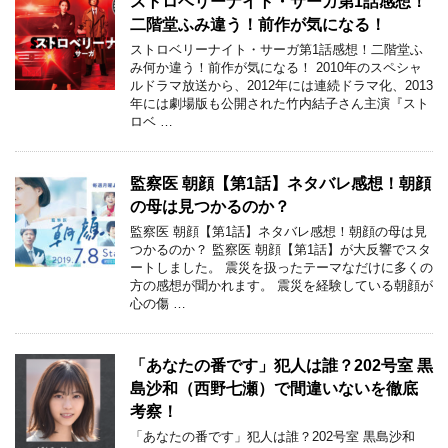
ストロベリーナイト・サーガ第1話感想！
二階堂ふみ違う！前作が気になる！
ストロベリーナイト・サーガ第1話感想！二階堂ふ
み何か違う！前作が気になる！ 2010年のスペシャ
ルドラマ放送から、2012年には連続ドラマ化、2013
年には劇場版も公開された竹内結子さん主演『スト
ロベ …
監察医 朝顔【第1話】ネタバレ感想！朝顔
の母は見つかるのか？
監察医 朝顔【第1話】ネタバレ感想！朝顔の母は見
つかるのか？ 監察医 朝顔【第1話】が大反響でスタ
ートしました。 震災を扱ったテーマなだけに多くの
方の感想が聞かれます。 震災を経験している朝顔が
心の傷 …
「あなたの番です」犯人は誰？202号室 黒
島沙和（西野七瀬）で間違いないを徹底
考察！
「あなたの番です」犯人は誰？202号室 黒島沙和