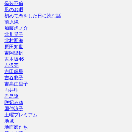
偽装不倫
凪のお暇
初めて恋をした日に読む話
前原滉
加藤虎ノ介
北川景子
北村匠海
原田知世
吉岡里帆
吉本坂46
吉沢亮
吉田輝星
吉谷彩子
吉高由里子
向井理
君島遼
咲妃みゆ
国仲涼子
土曜プレミアム
地域
地面師たち