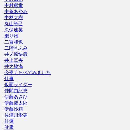
中村獅童
中条あやみ
中林大樹
丸山智己
久保建英
乗り物
二宮和也
二階堂ふみ
井ノ原快彦
井上真央
井之脇海
今夜くらべてみました
仕事
仮面ライダー
仲間由紀恵
伊藤あさひ
伊藤健太郎
伊藤沙莉
佐津川愛美
俳優
健康