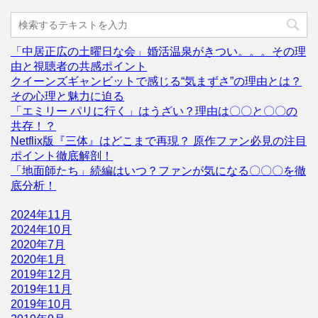
「中居正広の土曜日な会」婚活温泉がきつい。。。その理
由と視聴者の共感ポイント
クイーンズギャンビットで感じる“気まずさ”の理由とは？
その心理と魅力に迫る
「エミリー パリに行く」はうざい？理由は〇〇と〇〇の
共存！？
Netflix版『三体』はどこまで再現？ 原作ファン必見の注目
ポイント徹底解剖！
「地面師たち」続編はいつ？ファンが気になる〇〇〇を徹
底分析！
2024年11月
2024年10月
2020年7月
2020年1月
2019年12月
2019年11月
2019年10月