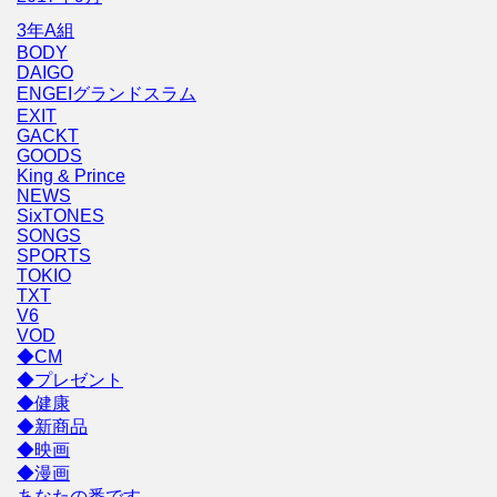
3年A組
BODY
DAIGO
ENGEIグランドスラム
EXIT
GACKT
GOODS
King & Prince
NEWS
SixTONES
SONGS
SPORTS
TOKIO
TXT
V6
VOD
◆CM
◆プレゼント
◆健康
◆新商品
◆映画
◆漫画
あなたの番です