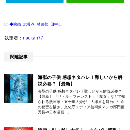
-
◆映画
,
志尊淳
,
林遣都
,
田中圭
執筆者：
nackan77
関連記事
海獣の子供 感想ネタバレ！難しいから解
説必要？【最新】
海獣の子供 感想ネタバレ！難しいから解説必要？
【最新】 「リトル・フォレスト」「魔女」などで知
られる漫画家・五十嵐大介が、大海原を舞台に生命
の秘密を描き、文化庁メディア芸術祭マンガ部門優
秀賞や日本漫画 …