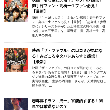
映画「引っ越し大名！」ネタバレ感想！
御手杵ファン・高橋一生ファン必見！
【最新】
映画「引っ越し大名！」ネタバレ感想！御手杵ファ
ン・高橋一生ファン必見！【最新】 「超高速！参勤
交代」シリーズを手がけた土橋章宏の時代小説「引
っ越し大名三千里」を、星野源主演、高橋一生、高
畑充希の共演、 …
映画「ザ・ファブル」の口コミが気にな
る！みどころネタバレあらすじ感想！
【最新】
映画「ザ・ファブル」の口コミが気になる！みどこ
ろネタバレあらすじ感想！【最新】 週刊ヤングマガ
ジン連載の南勝久氏の人気漫画「ザ・ファブル」が
実写映画化。 主演の岡田准一さんが、天才的な殺し
屋を熱演。 …
志尊淳ドラマ「潤一」官能的すぎる！関
東では放送ないの？