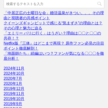
「中居正広の土曜日な会」婚活温泉がきつい。。。その理
由と視聴者の共感ポイント
クイーンズギャンビットで感じる“気まずさ”の理由とは？
その心理と魅力に迫る
「エミリー パリに行く」はうざい？理由は〇〇と〇〇の
共存！？
Netflix版『三体』はどこまで再現？ 原作ファン必見の注目
ポイント徹底解剖！
「地面師たち」続編はいつ？ファンが気になる〇〇〇を徹
底分析！
2024年11月
2024年10月
2020年7月
2020年1月
2019年12月
2019年11月
2019年10月
2019年9月