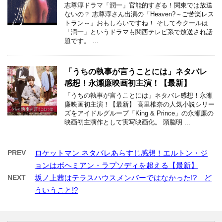
志尊淳ドラマ「潤一」官能的すぎる！関東では放送
ないの？ 志尊淳さん出演の「Heaven?～ご苦楽レス
トラン～』おもしろいですね！ そして今クールは
「潤一」というドラマも関西テレビ系で放送され話
題です。 …
「うちの執事が言うことには」ネタバレ
感想！永瀬廉映画初主演！【最新】
「うちの執事が言うことには」ネタバレ感想！永瀬
廉映画初主演！【最新】 高里椎奈の人気小説シリー
ズをアイドルグループ「King & Prince」の永瀬廉の
映画初主演作として実写映画化。 頭脳明 …
PREV
ロケットマン ネタバレあらすじ感想！エルトン・ジ
ョンはボヘミアン・ラプソディを超える【最新】
NEXT
坂ノ上茜はテラスハウスメンバーではなかった!? ど
ういうこと!?