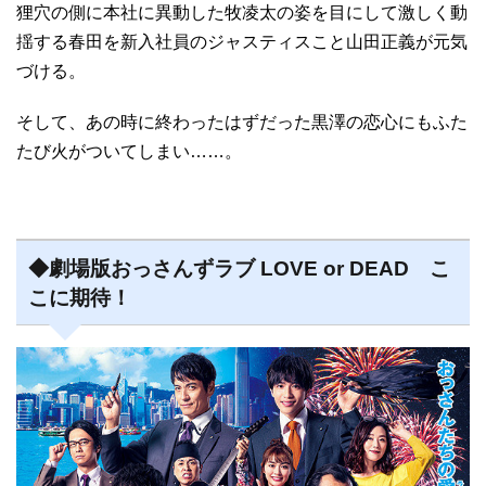
狸穴の側に本社に異動した牧凌太の姿を目にして激しく動
揺する春田を新入社員のジャスティスこと山田正義が元気
づける。
そして、あの時に終わったはずだった黒澤の恋心にもふた
たび火がついてしまい……。
◆劇場版おっさんずラブ LOVE or DEAD こ
こに期待！