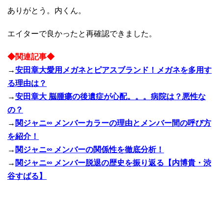
ありがとう。内くん。
エイターで良かったと再確認できました。
◆関連記事◆
→
安田章大愛用メガネとピアスブランド！メガネを多用す
る理由は？
→
安田章大 脳腫瘍の後遺症が心配。。。病院は？悪性な
の？
→
関ジャニ∞ メンバーカラーの理由とメンバー間の呼び方
を紹介！
→
関ジャニ∞ メンバーの関係性を徹底分析！
→
関ジャニ∞ メンバー脱退の歴史を振り返る【内博貴・渋
谷すばる】