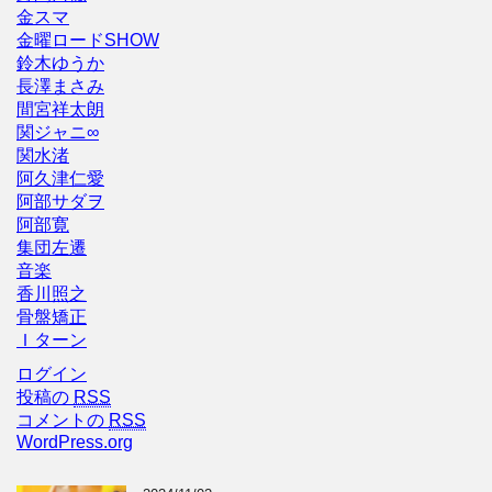
金スマ
金曜ロードSHOW
鈴木ゆうか
長澤まさみ
間宮祥太朗
関ジャニ∞
関水渚
阿久津仁愛
阿部サダヲ
阿部寛
集団左遷
音楽
香川照之
骨盤矯正
Ｉターン
ログイン
投稿の
RSS
コメントの
RSS
WordPress.org