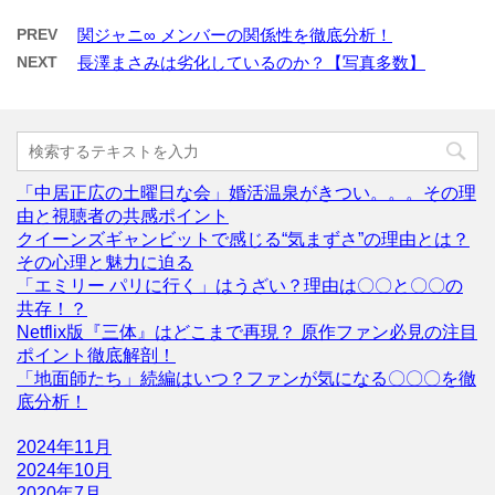
PREV
関ジャニ∞ メンバーの関係性を徹底分析！
NEXT
長澤まさみは劣化しているのか？【写真多数】
「中居正広の土曜日な会」婚活温泉がきつい。。。その理
由と視聴者の共感ポイント
クイーンズギャンビットで感じる“気まずさ”の理由とは？
その心理と魅力に迫る
「エミリー パリに行く」はうざい？理由は〇〇と〇〇の
共存！？
Netflix版『三体』はどこまで再現？ 原作ファン必見の注目
ポイント徹底解剖！
「地面師たち」続編はいつ？ファンが気になる〇〇〇を徹
底分析！
2024年11月
2024年10月
2020年7月