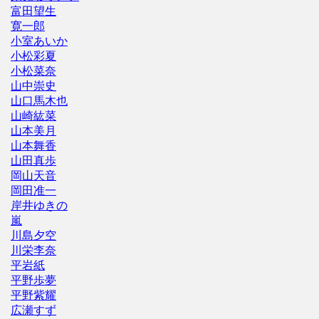
富田望生
寛一郎
小室あいか
小松彩夏
小松菜奈
山中崇史
山口馬木也
山崎紘菜
山本美月
山本舞香
山田真歩
岡山天音
岡田准一
岸井ゆきの
嵐
川島夕空
川栄李奈
平岩紙
平野歩夢
平野紫耀
広瀬すず