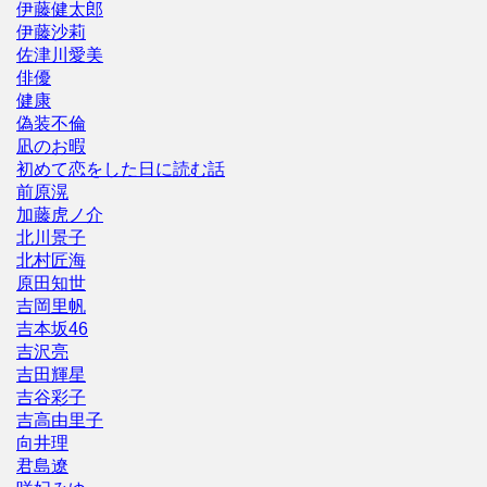
伊藤健太郎
伊藤沙莉
佐津川愛美
俳優
健康
偽装不倫
凪のお暇
初めて恋をした日に読む話
前原滉
加藤虎ノ介
北川景子
北村匠海
原田知世
吉岡里帆
吉本坂46
吉沢亮
吉田輝星
吉谷彩子
吉高由里子
向井理
君島遼