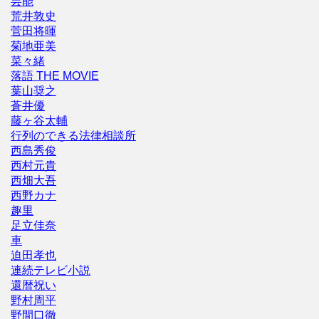
芸能
荒井敦史
菅田将暉
菊地亜美
菜々緒
落語 THE MOVIE
葉山奨之
蒼井優
藤ヶ谷太輔
行列のできる法律相談所
西島秀俊
西村元貴
西畑大吾
西野カナ
趣里
足立佳奈
車
迫田孝也
連続テレビ小説
還暦祝い
野村周平
野間口徹