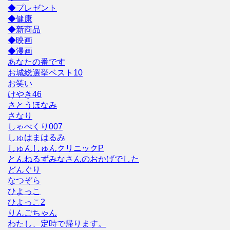
◆プレゼント
◆健康
◆新商品
◆映画
◆漫画
あなたの番です
お城総選挙ベスト10
お笑い
けやき46
さとうほなみ
さなり
しゃべくり007
しゅはまはるみ
しゅんしゅんクリニックP
とんねるずみなさんのおかげでした
どんぐり
なつぞら
ひよっこ
ひよっこ2
りんごちゃん
わたし、定時で帰ります。