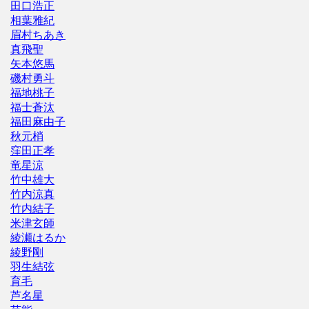
田口浩正
相葉雅紀
眉村ちあき
真飛聖
矢本悠馬
磯村勇斗
福地桃子
福士蒼汰
福田麻由子
秋元梢
窪田正孝
竜星涼
竹中雄大
竹内涼真
竹内結子
米津玄師
綾瀬はるか
綾野剛
羽生結弦
育毛
芦名星