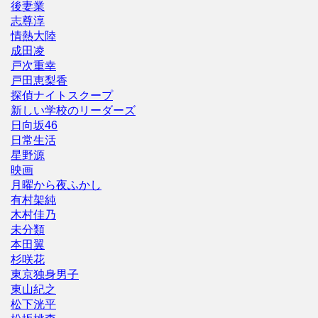
後妻業
志尊淳
情熱大陸
成田凌
戸次重幸
戸田恵梨香
探偵ナイトスクープ
新しい学校のリーダーズ
日向坂46
日常生活
星野源
映画
月曜から夜ふかし
有村架純
木村佳乃
未分類
本田翼
杉咲花
東京独身男子
東山紀之
松下洸平