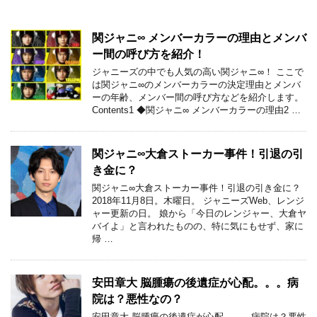
関ジャニ∞ メンバーカラーの理由とメンバ
ー間の呼び方を紹介！
ジャニーズの中でも人気の高い関ジャニ∞！ ここで
は関ジャニ∞のメンバーカラーの決定理由とメンバ
ーの年齢、メンバー間の呼び方などを紹介します。
Contents1 ◆関ジャニ∞ メンバーカラーの理由2 …
関ジャニ∞大倉ストーカー事件！引退の引
き金に？
関ジャニ∞大倉ストーカー事件！引退の引き金に？
2018年11月8日。木曜日。 ジャニーズWeb、レンジ
ャー更新の日。 娘から「今日のレンジャー、大倉ヤ
バイよ」と言われたものの、特に気にもせず、家に
帰 …
安田章大 脳腫瘍の後遺症が心配。。。病
院は？悪性なの？
安田章大 脳腫瘍の後遺症が心配。。。病院は？悪性