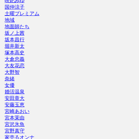
咲妃みゆ
国仲涼子
土曜プレミアム
地域
地面師たち
坂ノ上茜
坂本昌行
堀井新太
塚本高史
大倉忠義
大友花恋
大野智
奈緒
女優
婚活温泉
安田章大
安藤玉恵
宮崎あおい
宮本茉由
宮沢氷魚
宮野真守
家売るオンナ