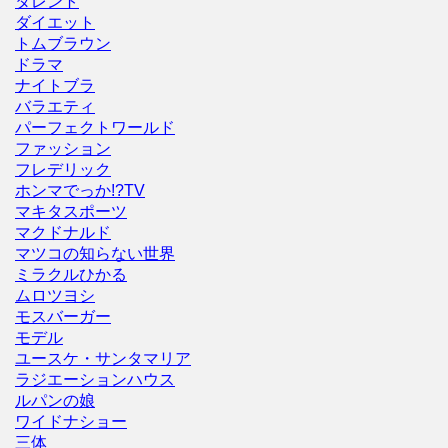
タレント
ダイエット
トムブラウン
ドラマ
ナイトブラ
バラエティ
パーフェクトワールド
ファッション
フレデリック
ホンマでっか!?TV
マキタスポーツ
マクドナルド
マツコの知らない世界
ミラクルひかる
ムロツヨシ
モスバーガー
モデル
ユースケ・サンタマリア
ラジエーションハウス
ルパンの娘
ワイドナショー
三体