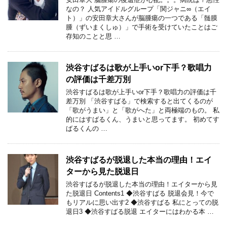
なの？ 人気アイドルグループ「関ジャニ∞（エイ
ト）」の安田章大さんが脳腫瘍の一つである「髄膜
腫（ずいまくしゅ）」で手術を受けていたことはご
存知のことと思 …
渋谷すばるは歌が上手いor下手？歌唱力
の評価は千差万別
渋谷すばるは歌が上手いor下手？歌唱力の評価は千
差万別 「渋谷すばる」で検索すると出てくるのが
「歌がうまい」と「歌がへた」と両極端のもの。 私
的にはすばるくん、うまいと思ってます。 初めてす
ばるくんの …
渋谷すばるが脱退した本当の理由！エイ
ターから見た脱退日
渋谷すばるが脱退した本当の理由！エイターから見
た脱退日 Contents1 ◆渋谷すばる 脱退会見！今で
もリアルに思い出す2 ◆渋谷すばる 私にとっての脱
退日3 ◆渋谷すばる脱退 エイターにはわかる本 …