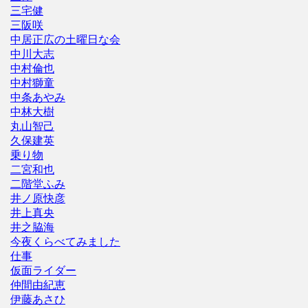
三宅健
三阪咲
中居正広の土曜日な会
中川大志
中村倫也
中村獅童
中条あやみ
中林大樹
丸山智己
久保建英
乗り物
二宮和也
二階堂ふみ
井ノ原快彦
井上真央
井之脇海
今夜くらべてみました
仕事
仮面ライダー
仲間由紀恵
伊藤あさひ