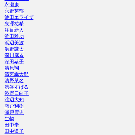
永瀬廉
永野芽郁
池田エライザ
泉澤祐希
注目新人
浜田雅功
浜辺美波
浜野謙太
深川麻衣
深田恭子
清原翔
清宮幸太郎
清野菜名
渋谷すばる
渋野日向子
渡辺大知
瀬戸利樹
瀬戸康史
生物
田中圭
田中道子