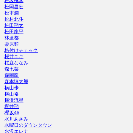
松坂桃李
松岡昌宏
松本潤
松村北斗
松田翔太
松田龍平
林遣都
栗原類
格付けチェック
桜井ユキ
桜庭ななみ
森七菜
森岡龍
森本慎太郎
横山歩
横山裕
横浜流星
櫻井翔
欅坂46
水川あさみ
水曜日のダウンタウン
水沢エレナ