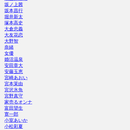
坂ノ上茜
坂本昌行
堀井新太
塚本高史
大倉忠義
大友花恋
大野智
奈緒
女優
婚活温泉
安田章大
安藤玉恵
宮崎あおい
宮本茉由
宮沢氷魚
宮野真守
家売るオンナ
富田望生
寛一郎
小室あいか
小松彩夏