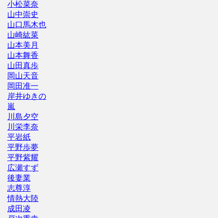
小松菜奈
山中崇史
山口馬木也
山崎紘菜
山本美月
山本舞香
山田真歩
岡山天音
岡田准一
岸井ゆきの
嵐
川島夕空
川栄李奈
平岩紙
平野歩夢
平野紫耀
広瀬すず
後妻業
志尊淳
情熱大陸
成田凌