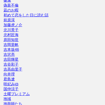
健康
偽装不倫
凪のお暇
初めて恋をした日に読む話
前原滉
加藤虎ノ介
北川景子
北村匠海
原田知世
吉岡里帆
吉本坂46
吉沢亮
吉田輝星
吉谷彩子
吉高由里子
向井理
君島遼
咲妃みゆ
国仲涼子
土曜プレミアム
地域
地面師たち