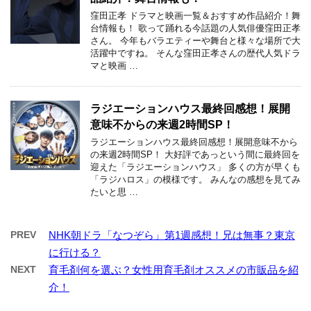
窪田正孝 ドラマと映画一覧＆おすすめ作品紹介！舞
台情報も！ 歌って踊れる今話題の人気俳優窪田正孝
さん。 今年もバラエティーや舞台と様々な場所で大
活躍中ですね。 そんな窪田正孝さんの歴代人気ドラ
マと映画 …
ラジエーションハウス最終回感想！展開
意味不からの来週2時間SP！
ラジエーションハウス最終回感想！展開意味不から
の来週2時間SP！ 大好評であっという間に最終回を
迎えた「ラジエーションハウス」 多くの方が早くも
「ラジハロス」の模様です。 みんなの感想を見てみ
たいと思 …
PREV
NHK朝ドラ「なつぞら」第1週感想！兄は無事？東京
に行ける？
NEXT
育毛剤何を選ぶ？女性用育毛剤オススメの市販品を紹
介！