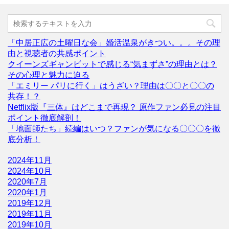
「中居正広の土曜日な会」婚活温泉がきつい。。。その理
由と視聴者の共感ポイント
クイーンズギャンビットで感じる“気まずさ”の理由とは？
その心理と魅力に迫る
「エミリー パリに行く」はうざい？理由は〇〇と〇〇の
共存！？
Netflix版『三体』はどこまで再現？ 原作ファン必見の注目
ポイント徹底解剖！
「地面師たち」続編はいつ？ファンが気になる〇〇〇を徹
底分析！
2024年11月
2024年10月
2020年7月
2020年1月
2019年12月
2019年11月
2019年10月