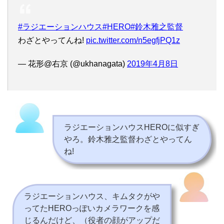
#ラジエーションハウス
#HERO
#鈴木雅之監督
わざとやってんね!
pic.twitter.com/n5egfjPQ1z
— 花形@右京 (@ukhanagata)
2019年4月8日
ラジエーションハウスHEROに似すぎ
やろ。鈴木雅之監督わざとやってん
ね!
ラジエーションハウス、キムタクがや
ってたHEROっぽいカメラワークを感
じるんだけど、（役者の顔がアップだ