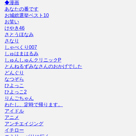
◆漫画
あなたの番です
お城総選挙ベスト10
お笑い
けやき46
さとうほなみ
さなり
しゃべくり007
しゅはまはるみ
しゅんしゅんクリニックP
とんねるずみなさんのおかげでした
どんぐり
なつぞら
ひよっこ
ひよっこ2
りんごちゃん
わたし、定時で帰ります。
アイドル
アニメ
アンチエイジング
イチロー