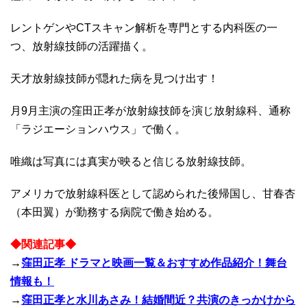
レントゲンやCTスキャン解析を専門とする内科医の一
つ、放射線技師の活躍描く。
天才放射線技師が隠れた病を見つけ出す！
月9月主演の窪田正孝が放射線技師を演じ放射線科、通称
「ラジエーションハウス」で働く。
唯織は写真には真実が映ると信じる放射線技師。
アメリカで放射線科医として認められた後帰国し、甘春杏
（本田翼）が勤務する病院で働き始める。
◆関連記事◆
→
窪田正孝 ドラマと映画一覧＆おすすめ作品紹介！舞台
情報も！
→
窪田正孝と水川あさみ！結婚間近？共演のきっかけから