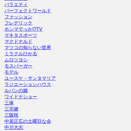
バラエティ
パーフェクトワールド
ファッション
フレデリック
ホンマでっか!?TV
マキタスポーツ
マクドナルド
マツコの知らない世界
ミラクルひかる
ムロツヨシ
モスバーガー
モデル
ユースケ・サンタマリア
ラジエーションハウス
ルパンの娘
ワイドナショー
三体
三宅健
三阪咲
中居正広の土曜日な会
中川大志