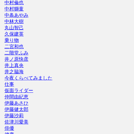
中村倫也
中村獅童
中条あやみ
中林大樹
丸山智己
久保建英
乗り物
二宮和也
二階堂ふみ
井ノ原快彦
井上真央
井之脇海
今夜くらべてみました
仕事
仮面ライダー
仲間由紀恵
伊藤あさひ
伊藤健太郎
伊藤沙莉
佐津川愛美
俳優