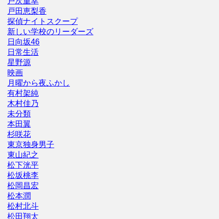
戸次重幸
戸田恵梨香
探偵ナイトスクープ
新しい学校のリーダーズ
日向坂46
日常生活
星野源
映画
月曜から夜ふかし
有村架純
木村佳乃
未分類
本田翼
杉咲花
東京独身男子
東山紀之
松下洸平
松坂桃李
松岡昌宏
松本潤
松村北斗
松田翔太