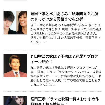
窪田正孝と水川あさみ！結婚間近？共演
のきっかけから同棲までを分析！
窪田正孝と水川あさみ！結婚間近？共演のきっかけ
から同棲までを分析！ 現在「スキャンダル専門弁護
士QUEEN」に出演中の人気女優水川あさみさん。
熱愛のお相手はこれまた人気若手俳優、窪田正孝さ
んです。 …
丸山智己の嫁は？子供は？経歴とプロフ
ィール紹介！
丸山智己の嫁は？子供は？経歴とプロフィール紹
介！ 現在、ドラマ『ラジエーションハウス～放射線
科の診断レポート～』に出演中の丸山智己さん。 名
脇役として様々な人気ドラマや映画で観ることも多
い丸山さんとは …
窪田正孝 ドラマと映画一覧＆おすすめ作
品紹介！舞台情報も！