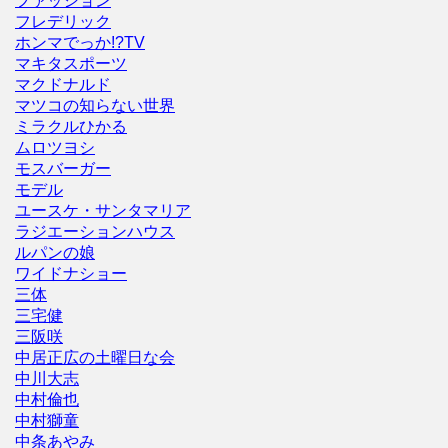
ファッション
フレデリック
ホンマでっか!?TV
マキタスポーツ
マクドナルド
マツコの知らない世界
ミラクルひかる
ムロツヨシ
モスバーガー
モデル
ユースケ・サンタマリア
ラジエーションハウス
ルパンの娘
ワイドナショー
三体
三宅健
三阪咲
中居正広の土曜日な会
中川大志
中村倫也
中村獅童
中条あやみ