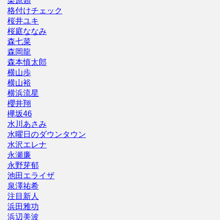
栗原類
格付けチェック
桜井ユキ
桜庭ななみ
森七菜
森岡龍
森本慎太郎
横山歩
横山裕
横浜流星
櫻井翔
欅坂46
水川あさみ
水曜日のダウンタウン
水沢エレナ
永瀬廉
永野芽郁
池田エライザ
泉澤祐希
注目新人
浜田雅功
浜辺美波