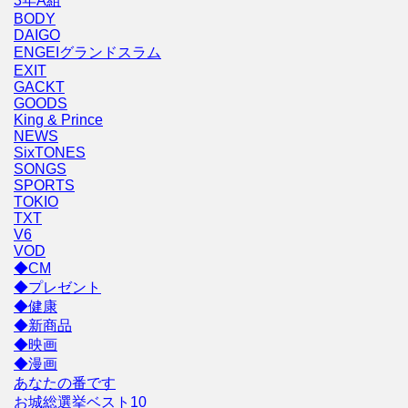
3年A組
BODY
DAIGO
ENGEIグランドスラム
EXIT
GACKT
GOODS
King & Prince
NEWS
SixTONES
SONGS
SPORTS
TOKIO
TXT
V6
VOD
◆CM
◆プレゼント
◆健康
◆新商品
◆映画
◆漫画
あなたの番です
お城総選挙ベスト10