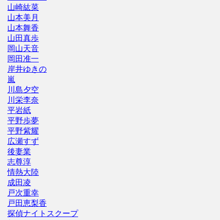
山崎紘菜
山本美月
山本舞香
山田真歩
岡山天音
岡田准一
岸井ゆきの
嵐
川島夕空
川栄李奈
平岩紙
平野歩夢
平野紫耀
広瀬すず
後妻業
志尊淳
情熱大陸
成田凌
戸次重幸
戸田恵梨香
探偵ナイトスクープ