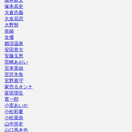
堀井新太
塚本高史
大倉忠義
大友花恋
大野智
奈緒
女優
婚活温泉
安田章大
安藤玉恵
宮崎あおい
宮本茉由
宮沢氷魚
宮野真守
家売るオンナ
富田望生
寛一郎
小室あいか
小松彩夏
小松菜奈
山中崇史
山口馬木也