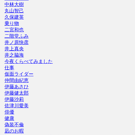
中林大樹
丸山智己
久保建英
乗り物
二宮和也
二階堂ふみ
井ノ原快彦
井上真央
井之脇海
今夜くらべてみました
仕事
仮面ライダー
仲間由紀恵
伊藤あさひ
伊藤健太郎
伊藤沙莉
佐津川愛美
俳優
健康
偽装不倫
凪のお暇