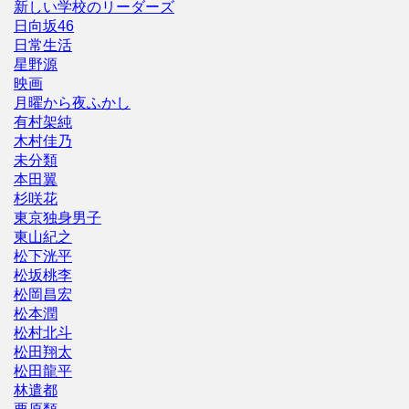
新しい学校のリーダーズ
日向坂46
日常生活
星野源
映画
月曜から夜ふかし
有村架純
木村佳乃
未分類
本田翼
杉咲花
東京独身男子
東山紀之
松下洸平
松坂桃李
松岡昌宏
松本潤
松村北斗
松田翔太
松田龍平
林遣都