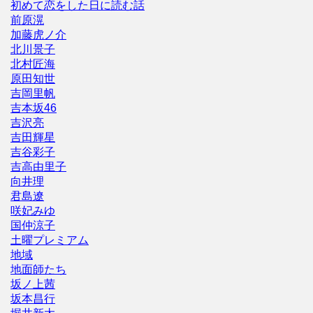
初めて恋をした日に読む話
前原滉
加藤虎ノ介
北川景子
北村匠海
原田知世
吉岡里帆
吉本坂46
吉沢亮
吉田輝星
吉谷彩子
吉高由里子
向井理
君島遼
咲妃みゆ
国仲涼子
土曜プレミアム
地域
地面師たち
坂ノ上茜
坂本昌行