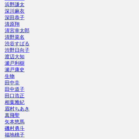
浜野謙太
深川麻衣
深田恭子
清原翔
清宮幸太郎
清野菜名
渋谷すばる
渋野日向子
渡辺大知
瀬戸利樹
瀬戸康史
生物
田中圭
田中道子
田口浩正
相葉雅紀
眉村ちあき
真飛聖
矢本悠馬
磯村勇斗
福地桃子