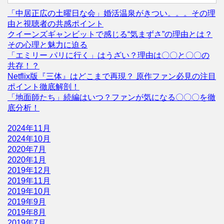
「中居正広の土曜日な会」婚活温泉がきつい。。。その理
由と視聴者の共感ポイント
クイーンズギャンビットで感じる“気まずさ”の理由とは？
その心理と魅力に迫る
「エミリー パリに行く」はうざい？理由は〇〇と〇〇の
共存！？
Netflix版『三体』はどこまで再現？ 原作ファン必見の注目
ポイント徹底解剖！
「地面師たち」続編はいつ？ファンが気になる〇〇〇を徹
底分析！
2024年11月
2024年10月
2020年7月
2020年1月
2019年12月
2019年11月
2019年10月
2019年9月
2019年8月
2019年7月