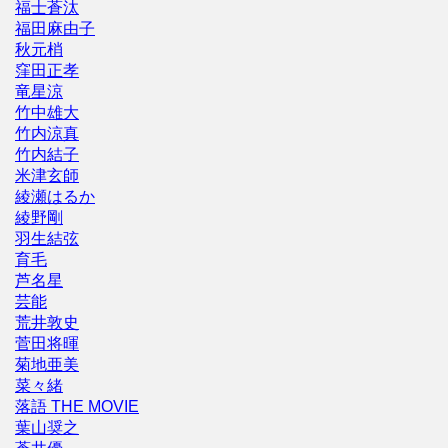
福士蒼汰
福田麻由子
秋元梢
窪田正孝
竜星涼
竹中雄大
竹内涼真
竹内結子
米津玄師
綾瀬はるか
綾野剛
羽生結弦
育毛
芦名星
芸能
荒井敦史
菅田将暉
菊地亜美
菜々緒
落語 THE MOVIE
葉山奨之