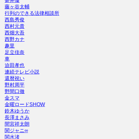
蒼井優
藤ヶ谷太輔
行列のできる法律相談所
西島秀俊
西村元貴
西畑大吾
西野カナ
趣里
足立佳奈
車
迫田孝也
連続テレビ小説
還暦祝い
野村周平
野間口徹
金スマ
金曜ロードSHOW
鈴木ゆうか
長澤まさみ
間宮祥太朗
関ジャニ∞
関水渚