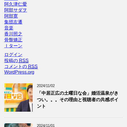
阿久津仁愛
阿部サダヲ
阿部寛
集団左遷
音楽
香川照之
骨盤矯正
Ｉターン
ログイン
投稿の
RSS
コメントの
RSS
WordPress.org
2024/11/02
「中居正広の土曜日な会」婚活温泉がき
つい。。。その理由と視聴者の共感ポイ
ント
2024/11/01