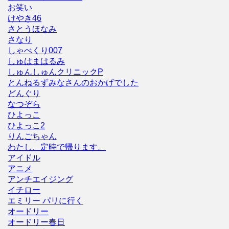
お笑い
けやき46
さとうほなみ
さなり
しゃべくり007
しゅはまはるみ
しゅんしゅんクリニックP
とんねるずみなさんのおかげでした
どんぐり
なつぞら
ひよっこ
ひよっこ2
りんごちゃん
わたし、定時で帰ります。
アイドル
アニメ
アンチエイジング
イチロー
エミリー パリに行く
オードリー
オードリー春日