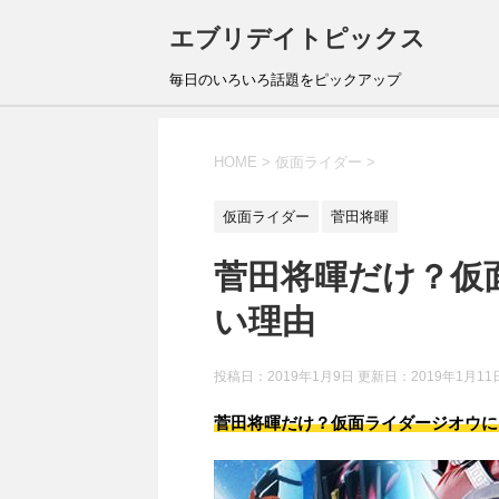
エブリデイトピックス
毎日のいろいろ話題をピックアップ
HOME
>
仮面ライダー
>
仮面ライダー
菅田将暉
菅田将暉だけ？仮
い理由
投稿日：2019年1月9日 更新日：
2019年1月11
菅田将暉だけ？仮面ライダージオウに