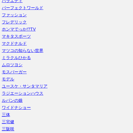
バラエティ
パーフェクトワールド
ファッション
フレデリック
ホンマでっか!?TV
マキタスポーツ
マクドナルド
マツコの知らない世界
ミラクルひかる
ムロツヨシ
モスバーガー
モデル
ユースケ・サンタマリア
ラジエーションハウス
ルパンの娘
ワイドナショー
三体
三宅健
三阪咲