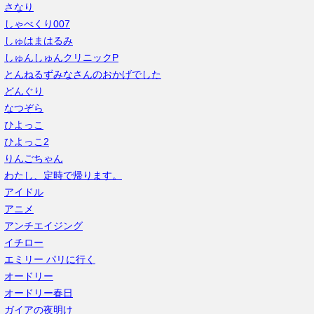
さなり
しゃべくり007
しゅはまはるみ
しゅんしゅんクリニックP
とんねるずみなさんのおかげでした
どんぐり
なつぞら
ひよっこ
ひよっこ2
りんごちゃん
わたし、定時で帰ります。
アイドル
アニメ
アンチエイジング
イチロー
エミリー パリに行く
オードリー
オードリー春日
ガイアの夜明け