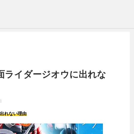
面ライダージオウに出れな
日
出れない理由