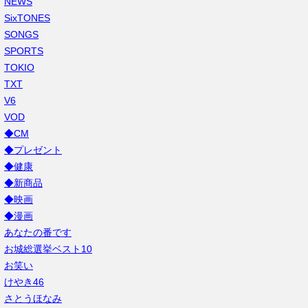
NEWS
SixTONES
SONGS
SPORTS
TOKIO
TXT
V6
VOD
◆CM
◆プレゼント
◆健康
◆新商品
◆映画
◆漫画
あなたの番です
お城総選挙ベスト10
お笑い
けやき46
さとうほなみ