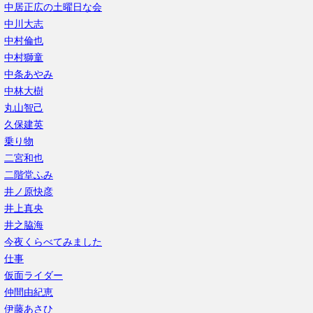
中居正広の土曜日な会
中川大志
中村倫也
中村獅童
中条あやみ
中林大樹
丸山智己
久保建英
乗り物
二宮和也
二階堂ふみ
井ノ原快彦
井上真央
井之脇海
今夜くらべてみました
仕事
仮面ライダー
仲間由紀恵
伊藤あさひ