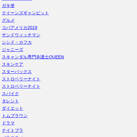
ガキ使
クイーンズギャンビット
グルメ
コパアメリカ2019
サンドウィッチマン
シシド・カフカ
ジャニーズ
スキャンダル専門弁護士QUEEN
スキンケア
スターバックス
ストロベリーナイト
ストロベリーナイト
スパイク
タレント
ダイエット
トムブラウン
ドラマ
ナイトブラ