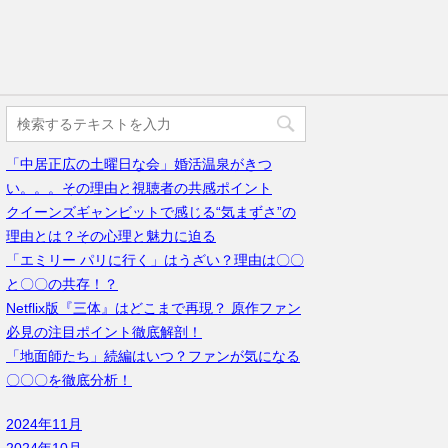
「中居正広の土曜日な会」婚活温泉がきつ
い。。。その理由と視聴者の共感ポイント
クイーンズギャンビットで感じる“気まずさ”の
理由とは？その心理と魅力に迫る
「エミリー パリに行く」はうざい？理由は〇〇
と〇〇の共存！？
Netflix版『三体』はどこまで再現？ 原作ファン
必見の注目ポイント徹底解剖！
「地面師たち」続編はいつ？ファンが気になる
〇〇〇を徹底分析！
2024年11月